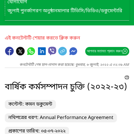
যোগাযোগ
জুলাই পুনর্জাগরণ অনুষ্ঠানমালার টিভিসি/ভিডিও/ডকুমেন্টারি
এই কনটেন্টটি শেয়ার করতে ক্লিক করুন
আপনার মতামত প্রদান করুন
কনটেন্টটি শেষ হাল-নাগাদ করা হয়েছে: বুধবার, ৬ জুলাই, ২০২২ এ ০২:০৯ AM
বার্ষিক কর্মসম্পাদন চুক্তি (২০২২-২৩)
কন্টেন্ট: কমন ডকুমেন্ট
নথিপত্রের ধরণ: Annual Performance Agreement
প্রকাশের তারিখ: ০৫-০৭-২০২২