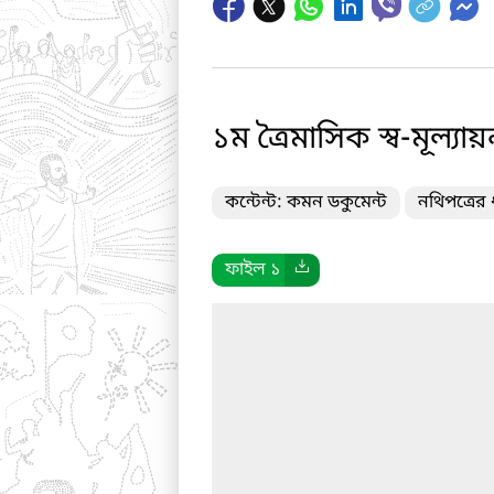
১ম ত্রৈমাসিক স্ব-মূল্
কন্টেন্ট: কমন ডকুমেন্ট
নথিপত্রের 
ফাইল ১