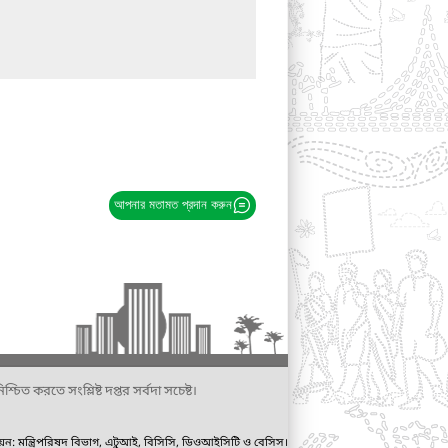
আপনার মতামত প্রদান করুন
্চিত করতে সংশ্লিষ্ট দপ্তর সর্বদা সচেষ্ট।
ায়ন: মন্ত্রিপরিষদ বিভাগ, এটুআই, বিসিসি, ডিওআইসিটি ও বেসিস।