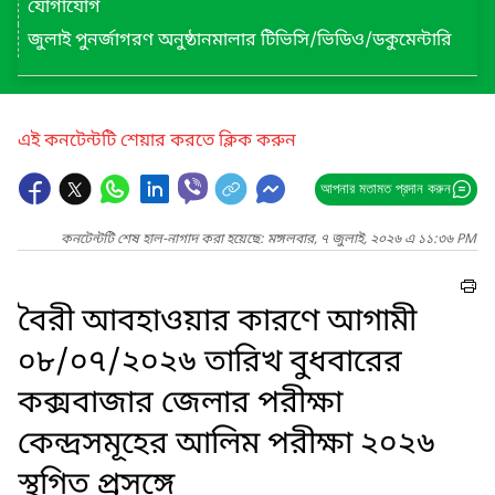
যোগাযোগ
জুলাই পুনর্জাগরণ অনুষ্ঠানমালার টিভিসি/ভিডিও/ডকুমেন্টারি
এই কনটেন্টটি শেয়ার করতে ক্লিক করুন
আপনার মতামত প্রদান করুন
কনটেন্টটি শেষ হাল-নাগাদ করা হয়েছে: মঙ্গলবার, ৭ জুলাই, ২০২৬ এ ১১:৩৬ PM
বৈরী আবহাওয়ার কারণে আগামী
০৮/০৭/২০২৬ তারিখ বুধবারের
কক্সবাজার জেলার পরীক্ষা
কেন্দ্রসমূহের আলিম পরীক্ষা ২০২৬
স্থগিত প্রসঙ্গে