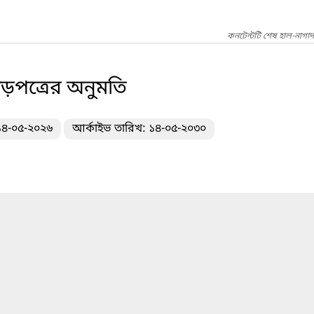
কনটেন্টটি শেষ হাল-নাগা
ছাড়পত্রের অনুমতি
 ১৪-০৫-২০২৬
আর্কাইভ তারিখ: ১৪-০৫-২০৩০