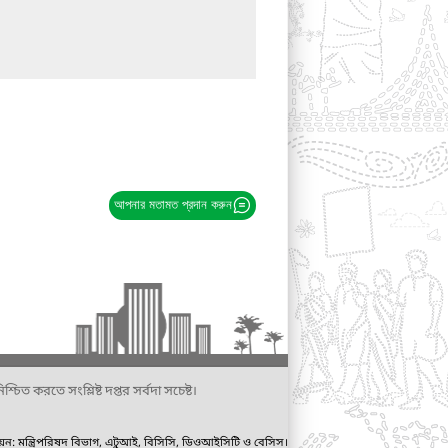
আপনার মতামত প্রদান করুন
্চিত করতে সংশ্লিষ্ট দপ্তর সর্বদা সচেষ্ট।
ায়ন: মন্ত্রিপরিষদ বিভাগ, এটুআই, বিসিসি, ডিওআইসিটি ও বেসিস।