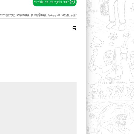
আপনার মতামত প্রদান করুন
করা হয়েছে: মঙ্গলবার, ৪ অক্টোবর, ২০২২ এ ০৭:৫৯ PM