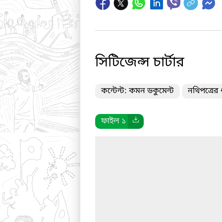
সিটিজেন্স চার্টার
কন্টেন্ট: কমন ডকুমেন্ট
নথিপত্রের
ফাইল ১