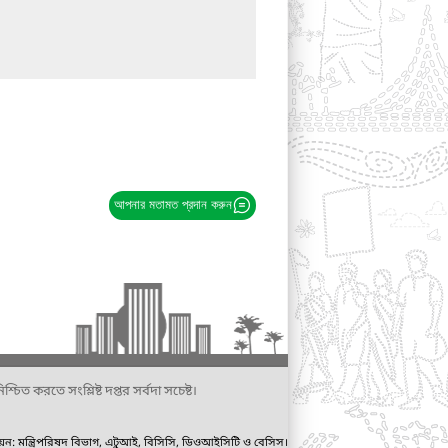
আপনার মতামত প্রদান করুন
্চিত করতে সংশ্লিষ্ট দপ্তর সর্বদা সচেষ্ট।
ায়ন: মন্ত্রিপরিষদ বিভাগ, এটুআই, বিসিসি, ডিওআইসিটি ও বেসিস।