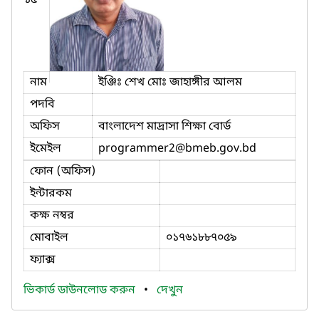
নাম
ইঞ্জিঃ শেখ মােঃ জাহাঙ্গীর আলম
পদবি
অফিস
বাংলাদেশ মাদ্রাসা শিক্ষা বোর্ড
ইমেইল
programmer2
@bmeb.gov.bd
ফোন (অফিস)
ইন্টারকম
কক্ষ নম্বর
মোবাইল
০১৭৬১৮৮৭০৫৯
ফ্যাক্স
ভিকার্ড ডাউনলোড করুন
•
দেখুন