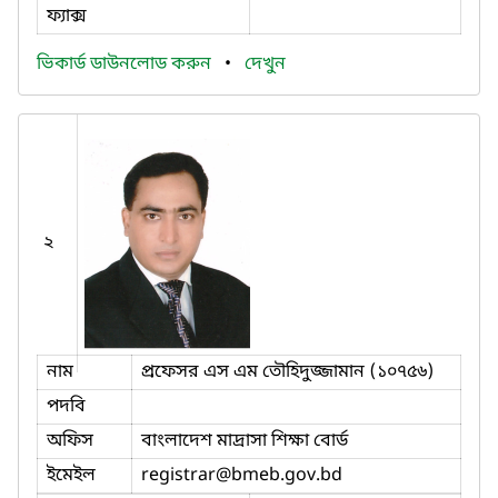
ফ্যাক্স
ভিকার্ড ডাউনলোড করুন
•
দেখুন
২
নাম
প্রফেসর এস এম তৌহিদুজ্জামান (১০৭৫৬)
পদবি
অফিস
বাংলাদেশ মাদ্রাসা শিক্ষা বোর্ড
ইমেইল
registrar
@bmeb.gov.bd