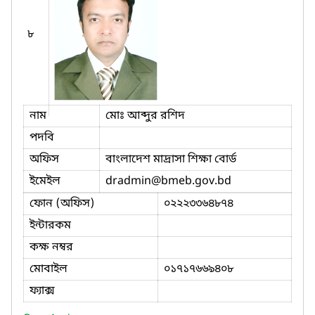
৮
নাম
মোঃ আব্দুর রশিদ
পদবি
অফিস
বাংলাদেশ মাদ্রাসা শিক্ষা বোর্ড
ইমেইল
dradmin
@bmeb.gov.bd
ফোন (অফিস)
০২২২৩৩৬৪৮৭৪
ইন্টারকম
কক্ষ নম্বর
মোবাইল
০১৭১৭৬৬৯৪০৮
ফ্যাক্স