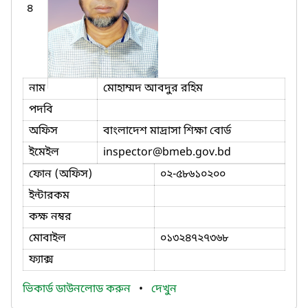
৪
নাম
মোহাম্মদ আবদুর রহিম
পদবি
অফিস
বাংলাদেশ মাদ্রাসা শিক্ষা বোর্ড
ইমেইল
inspector
@bmeb.gov.bd
ফোন (অফিস)
০২-৫৮৬১০২০০
ইন্টারকম
কক্ষ নম্বর
মোবাইল
০১৩২৪৭২৭৩৬৮
ফ্যাক্স
ভিকার্ড ডাউনলোড করুন
•
দেখুন