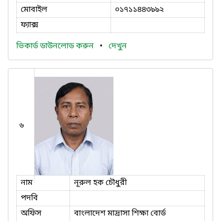
মোবাইল
০১৭১১৪৪৩৯৯২
ফ্যাক্স
ভিকার্ড ডাউনলোড করুন
•
দেখুন
৬
নাম
নূরুল হক চৌধুরী
পদবি
অফিস
বাংলাদেশ মাদ্রাসা শিক্ষা বোর্ড