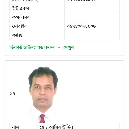
ইন্টারকম
কক্ষ নম্বর
মোবাইল
০১৭১৩০৬৮৯০৯
ফ্যাক্স
ভিকার্ড ডাউনলোড করুন
•
দেখুন
১৪
নাম
মােঃ আমির উদ্দিন