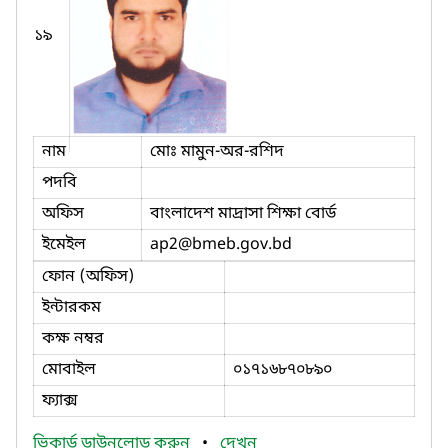
১৯
নাম
মোঃ মামুন-অর-রশিদ
পদবি
অফিস
বাংলাদেশ মাদ্রাসা শিক্ষা বোর্ড
ইমেইল
ap2
@bmeb.gov.bd
ফোন (অফিস)
ইন্টারকম
কক্ষ নম্বর
মোবাইল
০১৭১৬৮৭০৮৯০
ফ্যাক্স
ভিকার্ড ডাউনলোড করুন
•
দেখুন