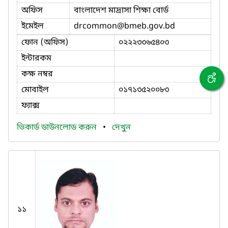
অফিস
বাংলাদেশ মাদ্রাসা শিক্ষা বোর্ড
ইমেইল
drcommon
@bmeb.gov.bd
ফোন (অফিস)
০২২২৩৩৬৫৪০৩
ইন্টারকম
কক্ষ নম্বর
মোবাইল
০১৭১৩৫২০০৮৩
ফ্যাক্স
ভিকার্ড ডাউনলোড করুন
•
দেখুন
১১