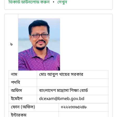
ভিকার্ড ডাউনলোড করুন
•
দেখুন
৯
নাম
মোঃ আবুল খায়ের সরকার
পদবি
অফিস
বাংলাদেশ মাদ্রাসা শিক্ষা বোর্ড
ইমেইল
dcexam
@bmeb.gov.bd
ফোন (অফিস)
০২২২৩৩৬৫২৪৮
ইন্টারকম