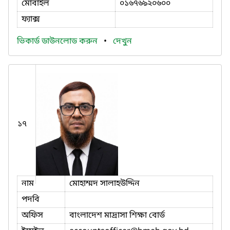
মোবাইল
০১৬৭৬৯২০৬০০
ফ্যাক্স
ভিকার্ড ডাউনলোড করুন
•
দেখুন
১৭
নাম
মোহাম্মদ সালাহউদ্দিন
পদবি
অফিস
বাংলাদেশ মাদ্রাসা শিক্ষা বোর্ড