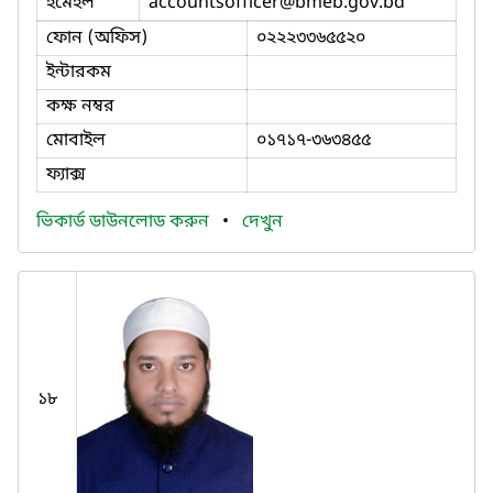
ইমেইল
accountsofficer
@bmeb.gov.bd
ফোন (অফিস)
০২২২৩৩৬৫৫২০
ইন্টারকম
কক্ষ নম্বর
মোবাইল
০১৭১৭-৩৬৩৪৫৫
ফ্যাক্স
ভিকার্ড ডাউনলোড করুন
•
দেখুন
১৮