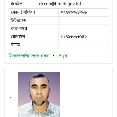
ইমেইল
dccon
@bmeb.gov.bd
ফোন (অফিস)
০২২২৩৩৬৪৩৬৯
ইন্টারকম
কক্ষ নম্বর
মোবাইল
০১৭১৬০৬৬২৪০
ফ্যাক্স
ভিকার্ড ডাউনলোড করুন
•
দেখুন
৭