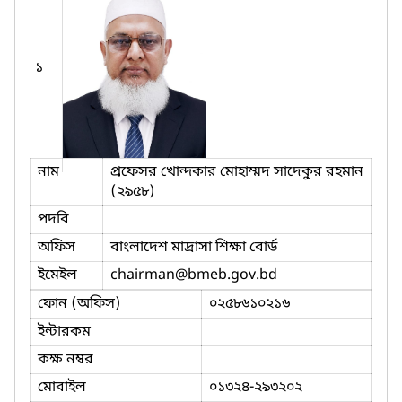
১
নাম
প্রফেসর খোন্দকার মোহাম্মদ সাদেকুর রহমান
(২৯৫৮)
পদবি
অফিস
বাংলাদেশ মাদ্রাসা শিক্ষা বোর্ড
ইমেইল
chairman
@bmeb.gov.bd
ফোন (অফিস)
০২৫৮৬১০২১৬
ইন্টারকম
কক্ষ নম্বর
মোবাইল
০১৩২৪-২৯৩২০২