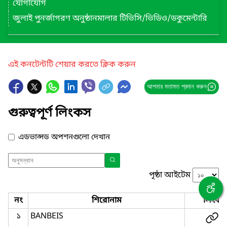
যোগাযোগ
জুলাই পুনর্জাগরণ অনুষ্ঠানমালার টিভিসি/ভিডিও/ডকুমেন্টারি
এই কনটেন্টটি শেয়ার করতে ক্লিক করুন
আপনার মতামত প্রদান করুন
গুরুত্বপূর্ণ লিংকস
এডভান্সড অপশনগুলো দেখান
পৃষ্ঠা আইটেম
নং
শিরোনাম
লিংক
১
BANBEIS